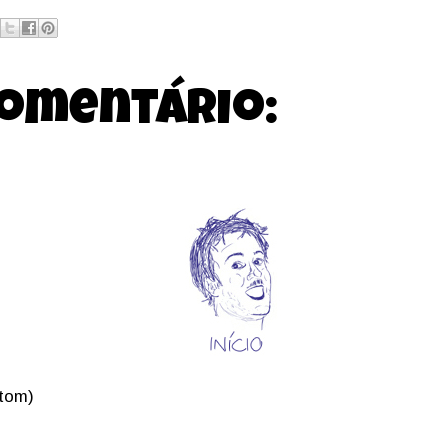
omentário:
Atom)