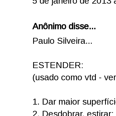
5 de janeiro de 2013 
Anônimo disse...
Paulo Silveira...
ESTENDER:
(usado como vtd - verb
1. Dar maior superfíci
2. Desdobrar, estirar;