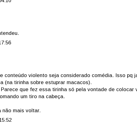
04:10
ntendeu.
17:56
e conteúdo violento seja considerado comédia. Isso pq 
ia (na tirinha sobre estuprar macacos).
Parece que fez essa tirinha só pela vontade de colocar v
omando um tiro na cabeça.
 não mais voltar.
15:52