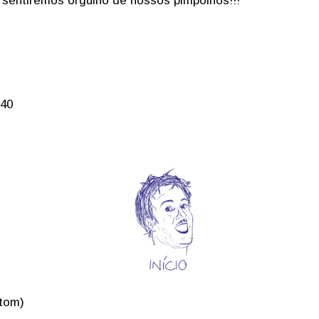
 sentiremos orgulho de nossos pimpolhos!!!
:40
Atom)