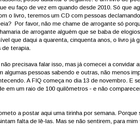
ue eu faço de vez em quando desde 2010. Só que ag
o com o livro, teremos um CD com pessoas declamand
deia? Por favor, não me chame de arrogante só porq
hamaria de arrogante alguém que se baba de elogios pe
vel que daqui a quarenta, cinquenta anos, o livro já g
 de terapia.
 não precisava falar isso, mas já comecei a convidar a
m algumas pessoas sabendo e outras, não menos imp
ntecendo. A FIQ começa no dia 13 de novembro. E s
de em um raio de 100 quilômetros - e não comparecer
eto a postar aqui uma tirinha por semana. Porque sin
tam falta de lê-las. Mas se não sentirem, para mim 