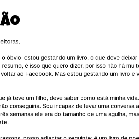
ção
eitoras,
o óbvio: estou gestando um livro, o que deve deixar 
esumo, é isso que quero dizer, por isso não há muit
 voltar ao Facebook. Mas estou gestando um livro e v
que já teve um filho, deve saber como está minha vid
ão conseguiria. Sou incapaz de levar uma conversa 
três semanas ele era do tamanho de uma agulha, mas 
ete.
trassons, posso adiantar o seguinte: é um livro de po